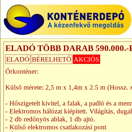
ELADÓ TÖBB DARAB 590.000.-
ELADÓ
BÉRELHETŐ
AKCIÓS
Őrkonténer:
Külső mérete: 2,5 m x 1,4m x 2.5 m (Hossz. x
- Hőszigetelt kivitel, a falak, a padló és a men
- Elektromos hálózat kiépített. Világítás, dugal
- 2 db redőnyös ablak, 1 db ajtó.
- Külső elektromos csatlakozási pont