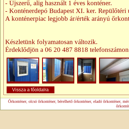
- Újszerű, alig használt 1 éves konténer.
- Konténerdepó Budapest XI. ker. Repülőtéri ú
A konténerpiac legjobb ár/érték arányú őrkon
Készletünk folyamatosan változik.
Érdeklődjön a 06 20 487 8818 telefonszámon
Vissza a főoldalra
Őrkonténer, olcsó őrkonténer, bérelhető őrkonténer, eladó őrkonténer, mér
őrkonté