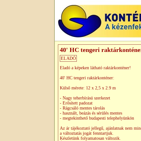
40' HC tengeri raktárkonténe
ELADÓ
Eladó a képeken látható raktárkonténer!
40' HC tengeri raktárkonténer:
Külső mérete: 12 x 2,5 x 2.9 m
- Nagy teherbírású szerkezet
- Erősített padozat
- Rágcsáló mentes tárolás
- használt, beázás és sérülés mentes
- megtekinthető budapesti telephelyünkön
Az ár tájékoztató jellegű, ajánlatnak nem min
a változtatás jogát fenntartjuk.
Készletünk folyamatosan változik.