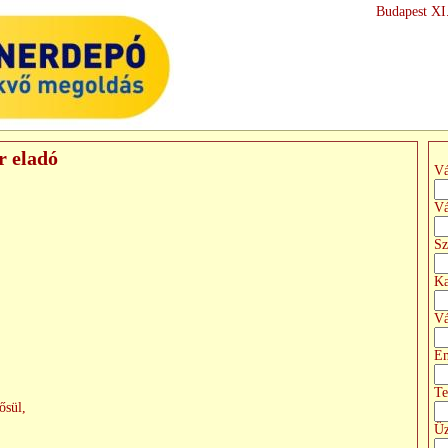
Budapest XI.
r eladó
Vá
Vá
Sz
Ka
Vá
Em
Te
ősül,
Üz