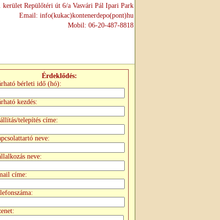
 kerület Repülőtéri út 6/a Vasvári Pál Ipari Park
Email: info(kukac)kontenerdepo(pont)hu
Mobil: 06-20-487-8818
Érdeklődés:
rható bérleti idő (hó):
rható kezdés:
állítás/telepítés címe:
pcsolattartó neve:
llalkozás neve:
ail címe:
lefonszáma:
enet: