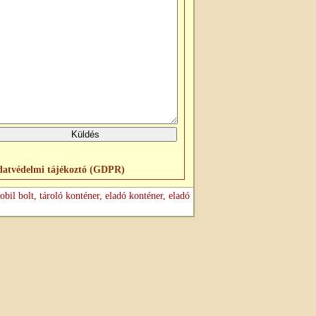
atvédelmi tájékoztó (GDPR)
bil bolt, tároló konténer, eladó konténer, eladó