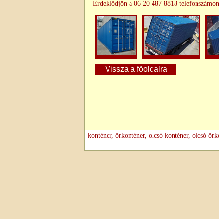
Érdeklődjön a 06 20 487 8818 telefonszámon
Vissza a főoldalra
konténer, őrkonténer, olcsó konténer, olcsó őrk