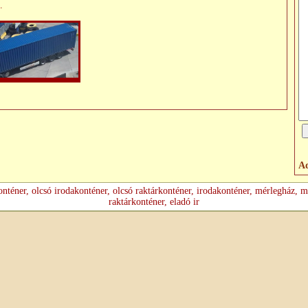
.
Ad
onténer, olcsó irodakonténer, olcsó raktárkonténer, irodakonténer, mérlegház, mo
raktárkonténer, eladó ir